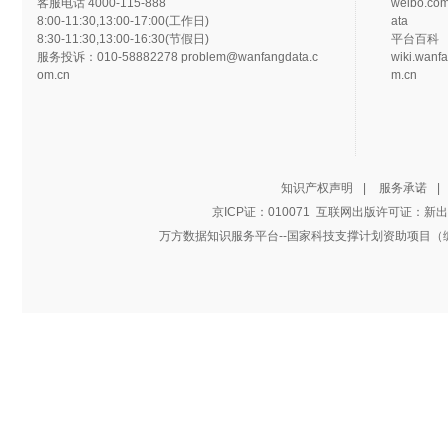
客服电话
4000-115-888
weibo.co
8:00-11:30,13:00-17:00(
工作日
)
ata
8:30-11:30,13:00-16:30(
节假日
)
平台百科
服务投诉
：010-58882278
problem@wanfangdata.c
wiki.wanf
om.cn
m.cn
知识产权声明
|
服务承诺
|
京ICP证
：010071
互联网出版许可证：新出网
万方数据知识服务平台--国家科技支撑计划资助项目（编