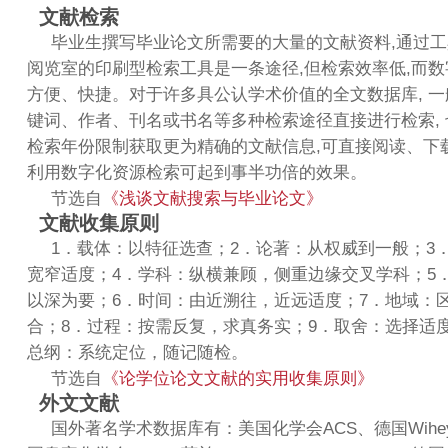
文献检索
毕业生撰写毕业论文所需要的大量的文献资料,通过
阅览室的印刷型检索工具是一条途径,但检索效率低,而
方便、快捷。对于许多具公认学术价值的全文数据库, 
键词、作者、刊名或书名等多种检索途径直接进行检索,
检索年份限制获取更为精确的文献信息,可直接阅读、下
利用数字化资源检索可起到事半功倍的效果。
节选自
《浅谈文献搜索与毕业论文》
文献收集原则
1．载体：以特征选查；2．论著：从权威到一般；3
宽窄适度；4．学科：纵横兼顾，侧重边缘交叉学科；5
以深为要；6．时间：由近溯往，近远适度；7．地域：
合；8．过程：按需反复，求真务实；9．取舍：选择适度
总纲：系统定位，随记随检。
节选自
《论学位论文文献的实用收集原则》
外文文献
国外著名学术数据库有：美国化学会ACS、德国Wihey Int