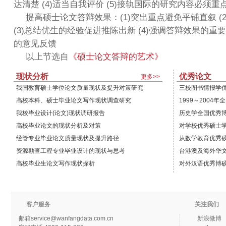
达清楚 (4)适当自我评价 (5)接轨国际的研究内容必须重
提高硕士论文答辩效果：(1)突出重点避免平铺直叙 (
(3)总结优生的经验促进推陈出新 (4)强调答辩效果的重要
的意见反馈
以上节选自
《硕士论文答辩的艺术》
现状分析
优秀论文
更多>>
我国教育硕士学位论文质量现状及提升对策研究
三校图书情报学
高校本科、硕士毕业论文写作现状调查研究
1999～2004
我校毕业设计(论文)现状调研报告
历史学全国优秀
高校毕业论文的现状分析及对策
对学校优秀硕士
经管专业毕业论文质量现状及提升路径
从数学教育优秀
资源勘查工程专业毕业设计的现状与思考
台港澳及海外华文
高校毕业生论文写作现状探析
对外汉语优秀博
客户服务
关注我们
邮箱
service@wanfangdata.com.cn
新浪微博