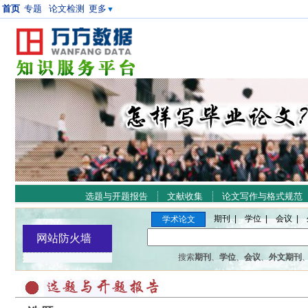
首页
专题
论文检测
更多
▼
选题与开题报告
文献收集
论文写作与格式规范
期刊 |
学位 |
会议 |
学术论文
搜索
期刊
、
学位
、
会议
、
外文期刊